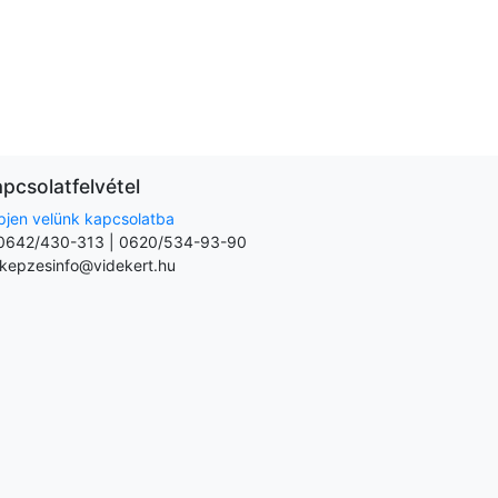
pcsolatfelvétel
pjen velünk kapcsolatba
0642/430-313 | 0620/534-93-90
kepzesinfo@videkert.hu